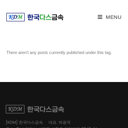
MENU
There aren't any posts currently published under this tag.
[KDM] 한국다스금속
대표. 박광국