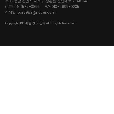
주소. 충남 천안시 서북구 성환읍 천안대로 2345-14
대표번호. 1577-0856
H.P. 010-4895-0205
이메일. par8989@naver.com
한국다스금속
Copyright [KDM]
ALL Rights Reserved.